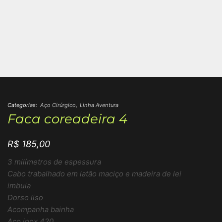
Categorias:
Aço Cirúrgico
,
Linha Aventura
Faca coreadeira 4
R$
185,00
3 milímetros de espessura
Cabo trabalhado em latão maciço e madeira de lei
imbuia
Dorso liso
Acompanha bainha
Aço inox 420