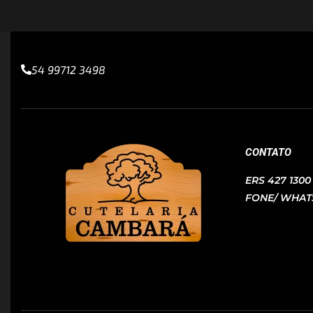
54 99712 3498
CONTATO
ERS 427 130
FONE/ WHATS