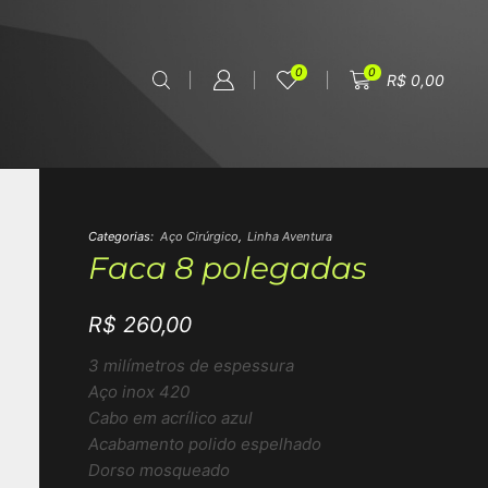
0
0
R$
0,00
Categorias:
Aço Cirúrgico
,
Linha Aventura
Faca 8 polegadas
R$
260,00
3 milímetros de espessura
Aço inox 420
Cabo em acrílico azul
Acabamento polido espelhado
Dorso mosqueado