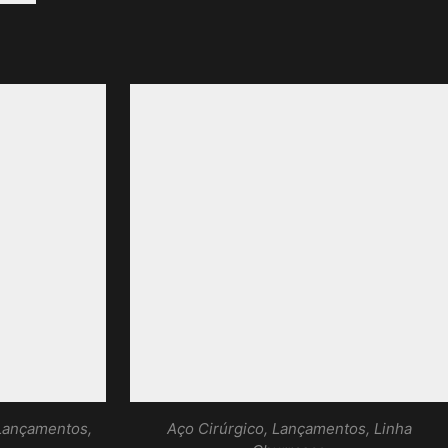
Lançamentos
,
Aço Cirúrgico
,
Lançamentos
,
Linha