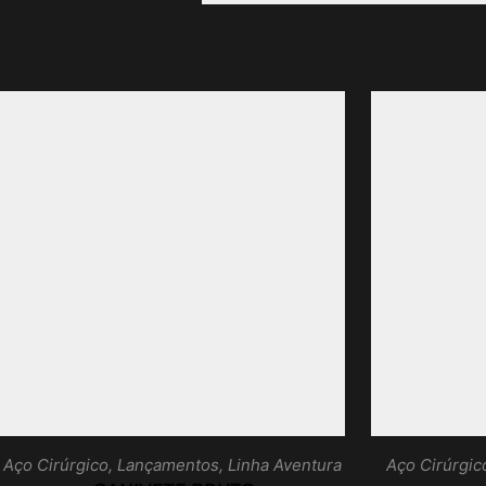
Aço Cirúrgico
,
Lançamentos
,
Linha Aventura
Aço Cirúrgic