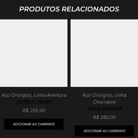
PRODUTOS RELACIONADOS
Aço Cirúrgico
,
Linha Aventura
Aço Cirúrgico
,
Linha
Churrasco
CUTELO PUMA
FACA SANTA 8
R$
255,00
R$
280,00
ADICIONAR AO CARRINHO
ADICIONAR AO CARRINHO