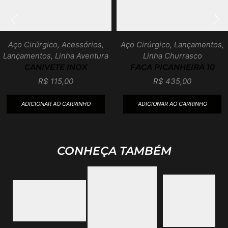
Aço Cirúrgico
,
Acessórios
,
Aço Cirúrgico
,
Lançamentos
,
Lançamentos
,
Linha Aventura
Linha Churrasco
CANIVETE INOX
FACA PICANHEIRA 10
R$
115,00
R$
435,00
ADICIONAR AO CARRINHO
ADICIONAR AO CARRINHO
CONHEÇA TAMBÉM