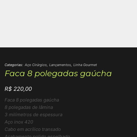
Categorias:
Aço Cirúrgico
,
Lançamentos
,
Linha Gourmet
Faca 8 polegadas gaúcha
R$
220,00
Faca 8 polegadas gaúcha
8 polegadas de lâmina
3 milímetros de espessura
Aço inox 420
Cabo em acrílico transado
Acabamento polido espelhado