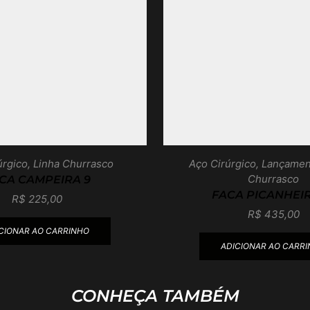
úrgico
,
Linha Churrasco
Aço Cirúrgico
,
Lançamen
Churrasco
CA CAMPEIRA 9
FACA PICANHEIR
R$
225,00
R$
435,00
CIONAR AO CARRINHO
ADICIONAR AO CARR
CONHEÇA TAMBÉM