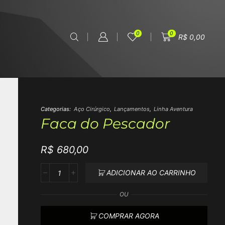
0
0
R$
0,00
Categorias:
Aço Cirúrgico
,
Lançamentos
,
Linha Aventura
Faca do Pescador
R$
680,00
ADICIONAR AO CARRINHO
OU
COMPRAR AGORA