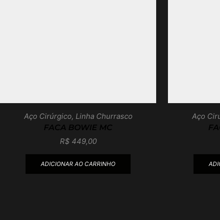
Aço Cirúrgico
,
Linha Churrasco
Aço Cir
FACA BOWIE MC
FA
R$
449,00
ADICIONAR AO CARRINHO
ADI