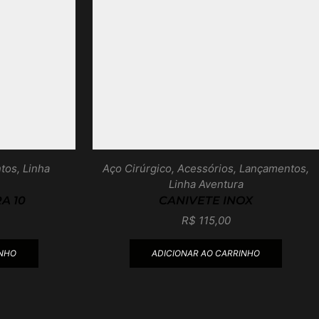
tos
,
Linha
Aço Cirúrgico
,
Acessórios
,
Lançamentos
,
Linha Aventura
A 10
CANIVETE INOX
R$
115,00
INHO
ADICIONAR AO CARRINHO