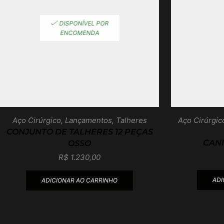
DISPONÍVEL POR
ENCOMENDA
Aço Cirúrgico
,
Lançamentos
,
Talheres
Aço Cirúrgic
CONJUNTO DE TALHERES 12 PEÇAS
CANI
OSSO
R$
1.230,00
ADI
ADICIONAR AO CARRINHO