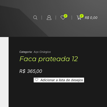
0
0
R$
0,00
Categoria:
Aço Cirúrgico
Faca prateada 12
R$
365,00
Adicionar a lista de desejos