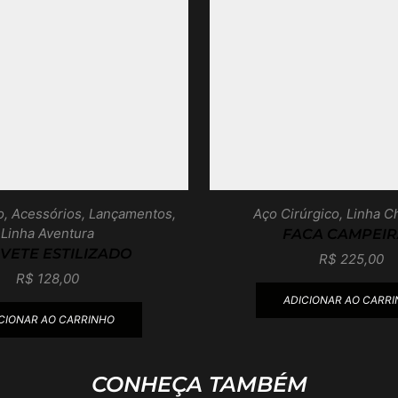
o
,
Acessórios
,
Lançamentos
,
Aço Cirúrgico
,
Linha C
Linha Aventura
FACA CAMPEIR
VETE ESTILIZADO
R$
225,00
R$
128,00
ADICIONAR AO CARR
CIONAR AO CARRINHO
CONHEÇA TAMBÉM