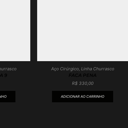
hurrasco
Aço Cirúrgico
,
Linha Churrasco
A 9
FACA PENA
R$
330,00
INHO
ADICIONAR AO CARRINHO