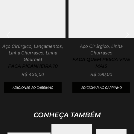
Aço Cirúrgico
,
Lançamentos
,
Aço Cirúrgico
,
Linha
Linha Churrasco
,
Linha
Churrasco
Gourmet
FACA QUEM PESCA VIVE
FACA PICANHEIRA 10
MAIS
R$
435,00
R$
290,00
ADICIONAR AO CARRINHO
ADICIONAR AO CARRINHO
CONHEÇA TAMBÉM