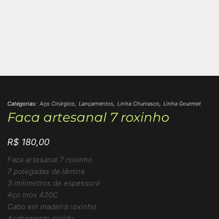
Categorias:
Aço Cirúrgico
,
Lançamentos
,
Linha Churrasco
,
Linha Gourmet
Faca artesanal 7 roxinho
R$
180,00
Faca artesanal 7 roxinho
7 polegadas de lâmina
3 milímetros de espessura
Aço inox 420C
Cabo em madeira roxinho
Acabamento polido