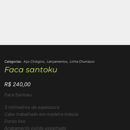
Categorias:
Aço Cirúrgico
,
Lançamentos
,
Linha Churrasco
Faca santoku
R$
240,00
Faca Santoku
3 milímetros de espessura
Cabo trabalhado em madeira Imbuia
Dorso liso
Acabamento polido espelhado