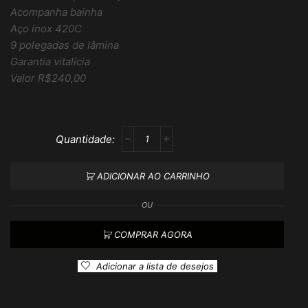
Acompanha bainha
Aço inox 420C
9 polegadas de lâmina
Garantia vitalícia
Valor R$240,00
ADICIONAR AO CARRINHO
OU
COMPRAR AGORA
Adicionar a lista de desejos