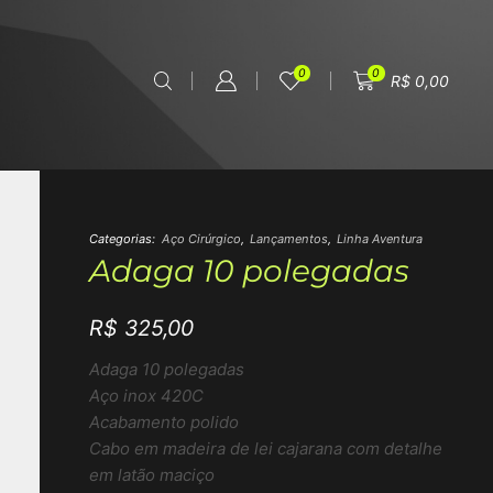
0
0
R$
0,00
Categorias:
Aço Cirúrgico
,
Lançamentos
,
Linha Aventura
Adaga 10 polegadas
R$
325,00
Adaga 10 polegadas
Aço inox 420C
Acabamento polido
Cabo em madeira de lei cajarana com detalhe
em latão maciço