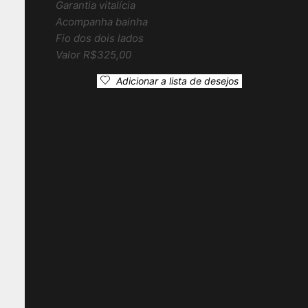
Garantia vitalícia
Acompanha bainha
Fio dos dois lados
Valor R$325,00
Adicionar a lista de desejos