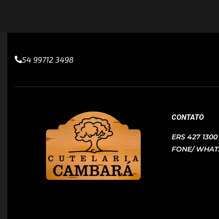
54 99712 3498
CONTATO
ERS 427 130
FONE/ WHATS