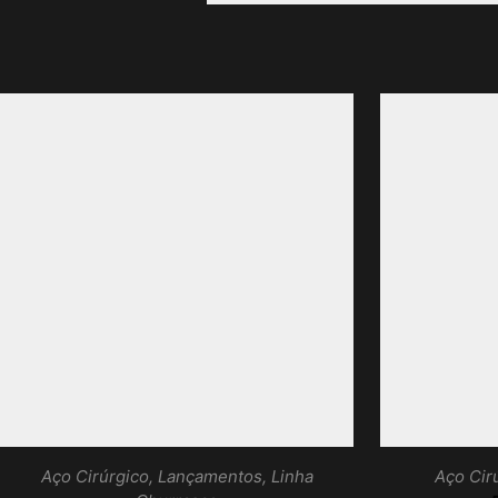
Aço Cirúrgico
,
Lançamentos
,
Linha
Aço Cir