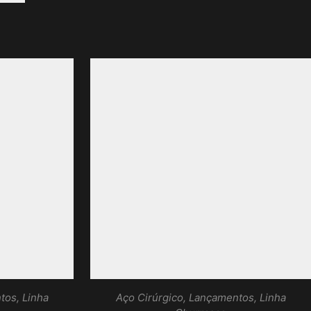
tos
,
Linha
Aço Cirúrgico
,
Lançamentos
,
Linha