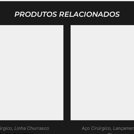
PRODUTOS RELACIONADOS
úrgico
,
Linha Churrasco
Aço Cirúrgico
,
Lançamen