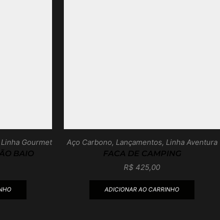
,
Linha Gourmet
Aço Carbono
,
Lançamentos
,
Linha Aventura
ÃO BAIO
FACA DE CAMPING
R$
425,00
INHO
ADICIONAR AO CARRINHO