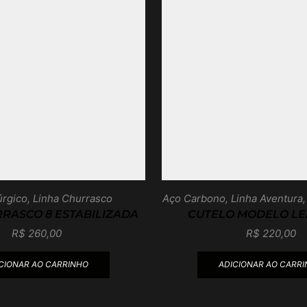
úrgico
,
Linha Churrasco
Aço Carbono
,
Linha Aventura
RASCO 8 ESTABILIZADA
CUTELO MODELO LE
R$
260,00
R$
220,00
CIONAR AO CARRINHO
ADICIONAR AO CARR