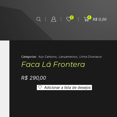
0
0
R$
0,00
Categorias:
Aço Carbono
,
Lançamentos
,
Linha Churrasco
Faca Lá Frontera
R$
290,00
Adicionar a lista de desejos