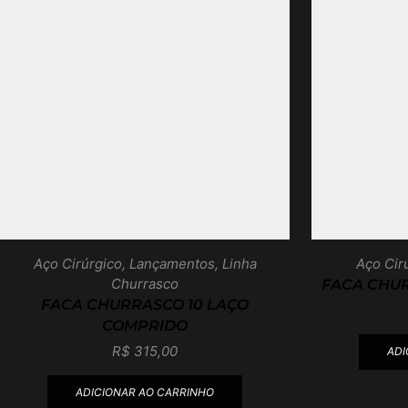
Aço Cirúrgico
,
Lançamentos
,
Linha
Aço Cir
Churrasco
FACA CHUR
FACA CHURRASCO 10 LAÇO
COMPRIDO
R$
315,00
ADI
ADICIONAR AO CARRINHO