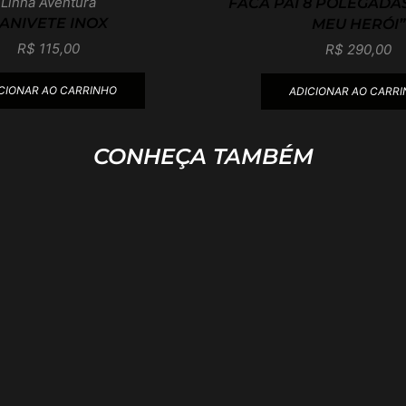
Linha Aventura
FACA PAI 8 POLEGADAS
ANIVETE INOX
MEU HERÓI”
R$
115,00
R$
290,00
CIONAR AO CARRINHO
ADICIONAR AO CARR
CONHEÇA TAMBÉM