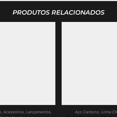
PRODUTOS RELACIONADOS
o
,
Acessórios
,
Lançamentos
,
Aço Carbono
,
Linha C