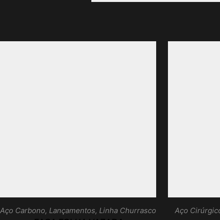
Aço Carbono
,
Lançamentos
,
Linha Churrasco
Aço Cirúrgic