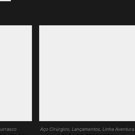
hurrasco
Aço Cirúrgico
,
Lançamentos
,
Linha Aventura