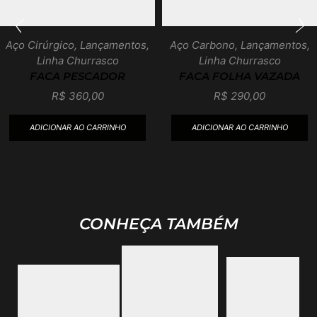
Aço Cirúrgico
,
Lançamentos
,
Aço Carbono
,
Lançamentos
,
Linha Churrasco
Linha Churrasco
FACA PESCADOR
FACA FOLHA VAZADA
R$
360,00
R$
290,00
ADICIONAR AO CARRINHO
ADICIONAR AO CARRINHO
CONHEÇA TAMBÉM