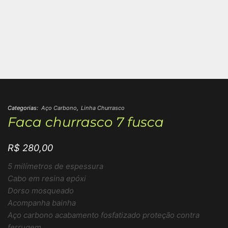
Categorias:
Aço Carbono
,
Linha Churrasco
Faca churrasco 7 fusca
R$
280,00
5 milímetros de espessura
Cabo em resina epóxi
Dorso mosqueado
Acompanha bainha
Aço carbono acabamento fosfatizado proteção contra
ferrugem