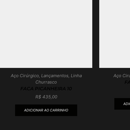
Aço Cirúrgico
,
Lançamentos
,
Linha
Aço Cir
Churrasco
F
FACA PICANHEIRA 10
R$
435,00
ADI
ADICIONAR AO CARRINHO