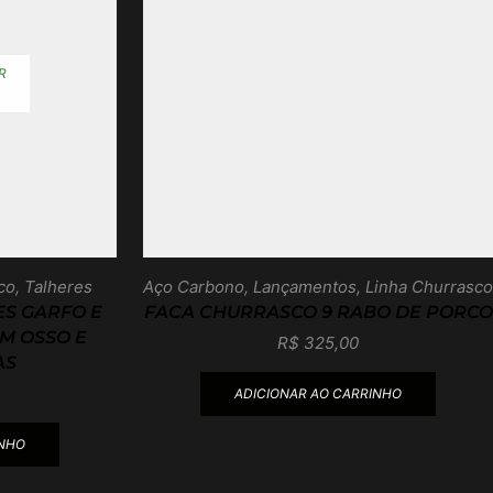
R
co
,
Talheres
Aço Carbono
,
Lançamentos
,
Linha Churrasco
S GARFO E
FACA CHURRASCO 9 RABO DE PORCO
M OSSO E
R$
325,00
AS
ADICIONAR AO CARRINHO
INHO