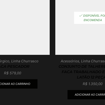
DISPONÍVEL PO
ENCOMENDA
úrgico
,
Linha Churrasco
Acessórios
,
Linha Churras
ACA PESCADOR
CONJUNTO DE TALHERE
FACA TRABALHADO E
R$
579,00
LATÃO 12 PEÇ
R$
1.350,00
CIONAR AO CARRINHO
ADICIONAR AO CARR