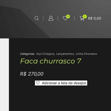
0
0
R$
0,00
Categorias:
Aço Cirúrgico
,
Lançamentos
,
Linha Churrasco
Faca churrasco 7
R$
270,00
Adicionar a lista de desejos