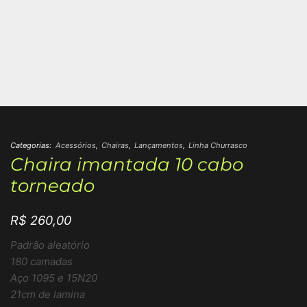
Categorias:
Acessórios
,
Chairas
,
Lançamentos
,
Linha Churrasco
Chaira imantada 10 cabo
torneado
R$
260,00
Padrão aleatório
180 camadas
Aço 1095 e 15N20
21cm de lamina