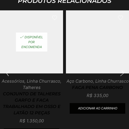
PRODUTOS RELACIONADOS
DISPONÍVEL
POR
ENCOMENDA
Acessórios
,
Linha Churrasco
,
Aço Carbono
,
Linha Churrasco
Talheres
FACA PENA CARBONO
CONJUNTO DE TALHERES
R$
335,00
GARFO E FACA
TRABALHADO EM OSSO E
ADICIONAR AO CARRINHO
LATÃO 12 PEÇAS
R$
1.350,00