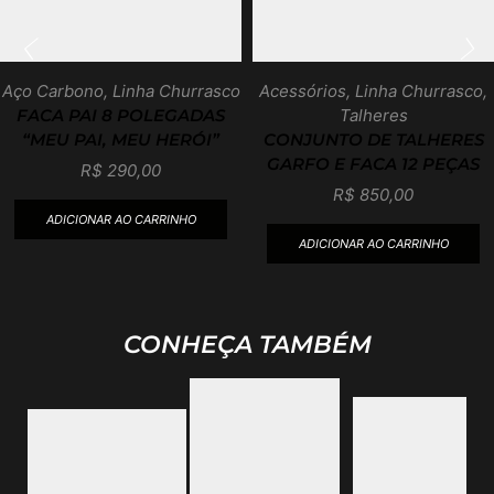
Aço Carbono
,
Linha Churrasco
Acessórios
,
Linha Churrasco
,
Talheres
FACA PAI 8 POLEGADAS
“MEU PAI, MEU HERÓI”
CONJUNTO DE TALHERES
GARFO E FACA 12 PEÇAS
R$
290,00
R$
850,00
ADICIONAR AO CARRINHO
ADICIONAR AO CARRINHO
CONHEÇA TAMBÉM