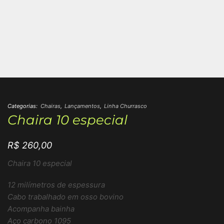
Categorias:
Chairas
,
Lançamentos
,
Linha Churrasco
Chaira 10 especial
R$
260,00
Chaira 10 especial
12 milímetros de espessura
Cabo trabalhado em osso bovino
Acompanha bainha
Aço carbono 1095